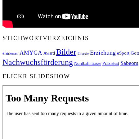
STICHWORTVERZEICHNIS
Bilder
Erziehung
AMYGA
Got
eSport
Award
#fairleasen
Energie
Nachwuchsförderung
Sabeom
Nordbahntrasse
Praxistest
FLICKR SLIDESHOW