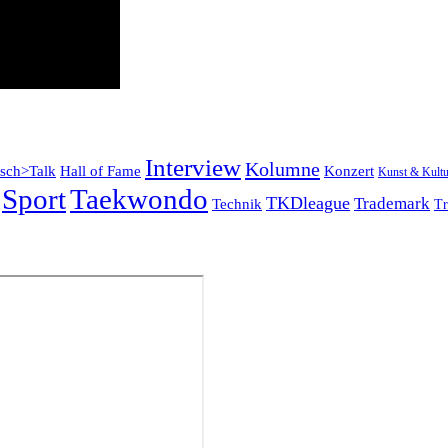
Interview
Kolumne
tsch>Talk
Konzert
Hall of Fame
Kunst & Kultu
Sport
Taekwondo
TKDleague
Trademark
Technik
Tr