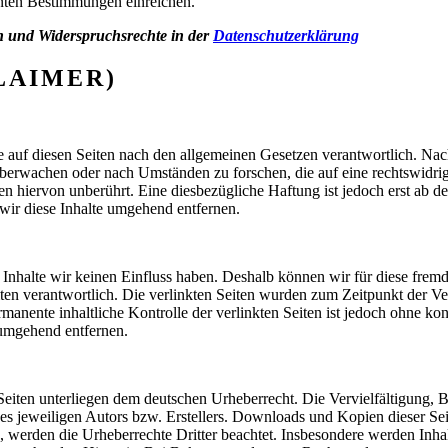
nten Bestimmungen einreichen.
n und Widerspruchsrechte in der
Datenschutzerklärung
LAIMER)
 auf diesen Seiten nach den allgemeinen Gesetzen verantwortlich. Nac
u überwachen oder nach Umständen zu forschen, die auf eine rechtswidri
 hiervon unberührt. Eine diesbezügliche Haftung ist jedoch erst ab d
ir diese Inhalte umgehend entfernen.
n Inhalte wir keinen Einfluss haben. Deshalb können wir für diese fre
 Seiten verantwortlich. Die verlinkten Seiten wurden zum Zeitpunkt der
manente inhaltliche Kontrolle der verlinkten Seiten ist jedoch ohne ko
umgehend entfernen.
n Seiten unterliegen dem deutschen Urheberrecht. Die Vervielfältigung,
 jeweiligen Autors bzw. Erstellers. Downloads und Kopien dieser Seite
n, werden die Urheberrechte Dritter beachtet. Insbesondere werden Inhal