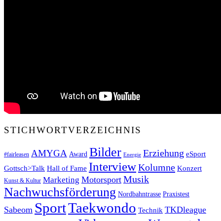
STICHWORTVERZEICHNIS
Bilder
Erziehung
AMYGA
eSport
Award
#fairleasen
Energie
Interview
Kolumne
Gottsch>Talk
Konzert
Hall of Fame
Musik
Motorsport
Marketing
Kunst & Kultur
Nachwuchsförderung
Nordbahntrasse
Praxistest
Sport
Taekwondo
Sabeom
TKDleague
Technik