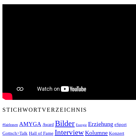
STICHWORTVERZEICHNIS
Bilder
Erziehung
AMYGA
eSport
Award
#fairleasen
Energie
Interview
Kolumne
Gottsch>Talk
Konzert
Hall of Fame