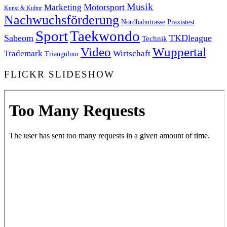
Musik
Motorsport
Marketing
Kunst & Kultur
Nachwuchsförderung
Nordbahntrasse
Praxistest
Sport
Taekwondo
Sabeom
TKDleague
Technik
Video
Wuppertal
Trademark
Wirtschaft
Triangulum
FLICKR SLIDESHOW