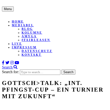
Menu
HOME
MEDIABEL
BLOG
KOLUMNE
AMYGA
#FAIRLEASEN
LIVE
IMPRESSUM
DATENSCHUTZ
KONTAKT
Search
Search for:
GOTTSCH>TALK: „INT.
PFINGST-CUP – EIN TURNIER
MIT ZUKUNFT“