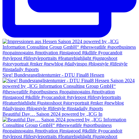
Sieg! Bundesranglistenturnier - DTU Final8 Hessen
Beautiful Day… Saison 2024 powered by „ICG In