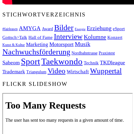
STICHWORTVERZEICHNIS
Bilder
Erziehung
AMYGA
eSport
Award
#fairleasen
Energie
Interview
Kolumne
Gottsch>Talk
Konzert
Hall of Fame
Musik
Motorsport
Marketing
Kunst & Kultur
Nachwuchsförderung
Nordbahntrasse
Praxistest
Sport
Taekwondo
Sabeom
TKDleague
Technik
Video
Wuppertal
Trademark
Wirtschaft
Triangulum
FLICKR SLIDESHOW