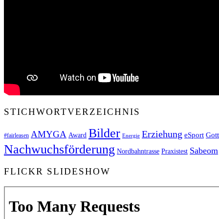
STICHWORTVERZEICHNIS
Bilder
Erziehung
AMYGA
Got
eSport
Award
#fairleasen
Energie
Nachwuchsförderung
Sabeom
Nordbahntrasse
Praxistest
FLICKR SLIDESHOW