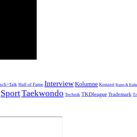
Interview
Kolumne
tsch>Talk
Konzert
Hall of Fame
Kunst & Kultu
Sport
Taekwondo
TKDleague
Trademark
Technik
Tr