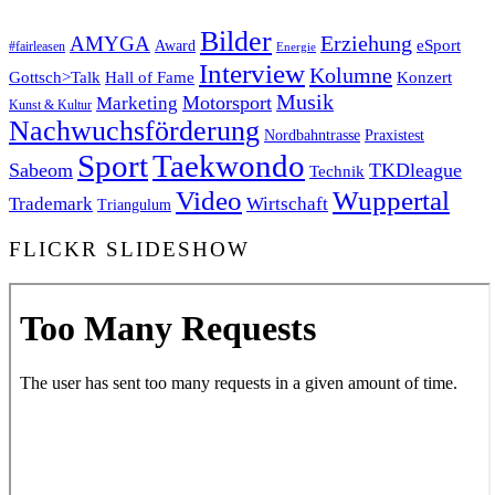
Bilder
Erziehung
AMYGA
eSport
Award
#fairleasen
Energie
Interview
Kolumne
Gottsch>Talk
Konzert
Hall of Fame
Musik
Motorsport
Marketing
Kunst & Kultur
Nachwuchsförderung
Nordbahntrasse
Praxistest
Sport
Taekwondo
Sabeom
TKDleague
Technik
Video
Wuppertal
Trademark
Wirtschaft
Triangulum
FLICKR SLIDESHOW