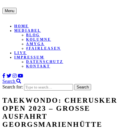
Menu
HOME
MEDIABEL
BLOG
KOLUMNE
AMYGA
#FAIRLEASEN
LIVE
IMPRESSUM
DATENSCHUTZ
KONTAKT
Search
Search for:
TAEKWONDO: CHERUSKER
OPEN 2023 – GROSSE A
USFAHRT G
EORGSMARIENHÜTTE