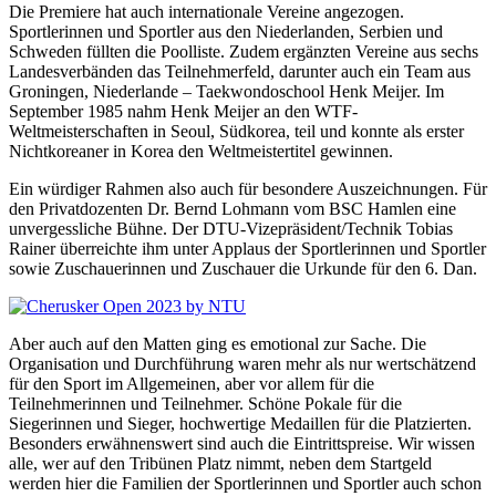
Die Premiere hat auch internationale Vereine angezogen.
Sportlerinnen und Sportler aus den Niederlanden, Serbien und
Schweden füllten die Poolliste. Zudem ergänzten Vereine aus sechs
Landesverbänden das Teilnehmerfeld, darunter auch ein Team aus
Groningen, Niederlande – Taekwondoschool Henk Meijer. Im
September 1985 nahm Henk Meijer an den WTF-
Weltmeisterschaften in Seoul, Südkorea, teil und konnte als erster
Nichtkoreaner in Korea den Weltmeistertitel gewinnen.
Ein würdiger Rahmen also auch für besondere Auszeichnungen. Für
den Privatdozenten Dr. Bernd Lohmann vom BSC Hamlen eine
unvergessliche Bühne. Der DTU-Vizepräsident/Technik Tobias
Rainer überreichte ihm unter Applaus der Sportlerinnen und Sportler
sowie Zuschauerinnen und Zuschauer die Urkunde für den 6. Dan.
Aber auch auf den Matten ging es emotional zur Sache. Die
Organisation und Durchführung waren mehr als nur wertschätzend
für den Sport im Allgemeinen, aber vor allem für die
Teilnehmerinnen und Teilnehmer. Schöne Pokale für die
Siegerinnen und Sieger, hochwertige Medaillen für die Platzierten.
Besonders erwähnenswert sind auch die Eintrittspreise. Wir wissen
alle, wer auf den Tribünen Platz nimmt, neben dem Startgeld
werden hier die Familien der Sportlerinnen und Sportler auch schon