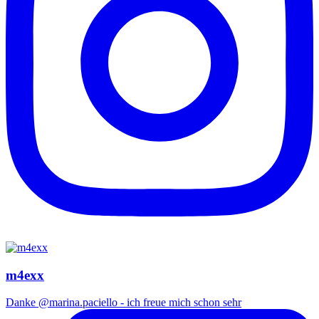
m4exx
Danke @marina.paciello - ich freue mich schon sehr