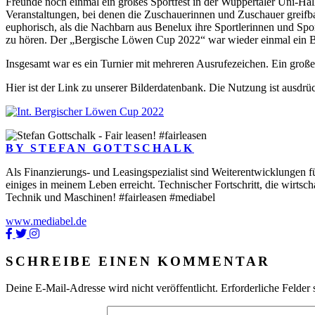
Freunde noch einmal ein großes Sportfest in der Wuppertaler Uni-Hall
Veranstaltungen, bei denen die Zuschauerinnen und Zuschauer greif
euphorisch, als die Nachbarn aus Benelux ihre Sportlerinnen und Spo
zu hören. Der „Bergische Löwen Cup 2022“ war wieder einmal ein Bel
Insgesamt war es ein Turnier mit mehreren Ausrufezeichen. Ein große
Hier ist der Link zu unserer Bilderdatenbank. Die Nutzung ist 
BY STEFAN GOTTSCHALK
Als Finanzierungs- und Leasingspezialist sind Weiterentwicklungen fü
einiges in meinem Leben erreicht. Technischer Fortschritt, die wirtsc
Technik und Maschinen! #fairleasen #mediabel
www.mediabel.de
SCHREIBE EINEN KOMMENTAR
Deine E-Mail-Adresse wird nicht veröffentlicht.
Erforderliche Felder 