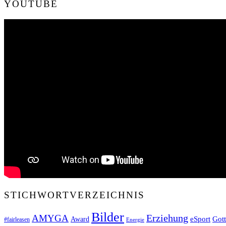
YOUTUBE
STICHWORTVERZEICHNIS
Bilder
Erziehung
AMYGA
Got
eSport
Award
#fairleasen
Energie