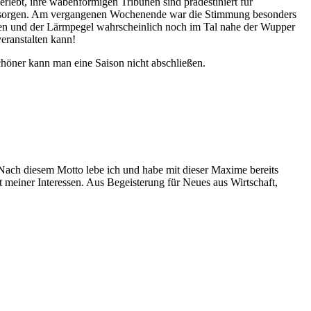
rlebt, ihre wabenförmigen Tribünen sind prädestiniert für
äre sorgen. Am vergangenen Wochenende war die Stimmung besonders
iden und der Lärmpegel wahrscheinlich noch im Tal nahe der Wupper
eranstalten kann!
chöner kann man eine Saison nicht abschließen.
. Nach diesem Motto lebe ich und habe mit dieser Maxime bereits
t meiner Interessen. Aus Begeisterung für Neues aus Wirtschaft,