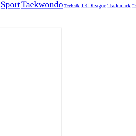
Sport
Taekwondo
TKDleague
Trademark
Technik
Tr