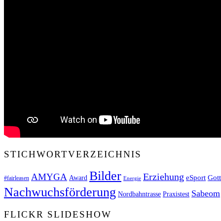
STICHWORTVERZEICHNIS
Bilder
Erziehung
AMYGA
Got
eSport
Award
#fairleasen
Energie
Nachwuchsförderung
Sabeom
Nordbahntrasse
Praxistest
FLICKR SLIDESHOW