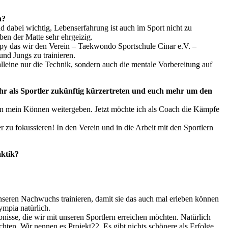
n?
d dabei wichtig, Lebenserfahrung ist auch im Sport nicht zu
ben der Matte sehr ehrgeizig.
appy das wir den Verein – Taekwondo Sportschule Cinar e.V. –
nd Jungs zu trainieren.
alleine nur die Technik, sondern auch die mentale Vorbereitung auf
t ihr als Sportler zukünftig kürzertreten und euch mehr um den
en mein Können weitergeben. Jetzt möchte ich als Coach die Kämpfe
 zu fokussieren! In den Verein und in die Arbeit mit den Sportlern
aktik?
unseren Nachwuchs trainieren, damit sie das auch mal erleben können
ympia natürlich.
bnisse, die wir mit unseren Sportlern erreichen möchten. Natürlich
hten. Wir nennen es Projekt22. Es gibt nichts schönere als Erfolge