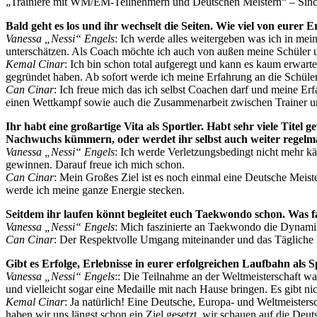
„Trainiere mit WM/EM-Teilnehmern und Deutschen Meistern“ – Sin
Bald geht es los und ihr wechselt die Seiten. Wie viel von eurer
Vanessa „Nessi“ Engels
: Ich werde alles weitergeben was ich in mei
unterschätzen. Als Coach möchte ich auch von außen meine Schüler unt
Kemal Cinar
: Ich bin schon total aufgeregt und kann es kaum erwart
gegründet haben. Ab sofort werde ich meine Erfahrung an die Schüle
Can Cinar
: Ich freue mich das ich selbst Coachen darf und meine Erf
einen Wettkampf sowie auch die Zusammenarbeit zwischen Trainer un
Ihr habt eine großartige Vita als Sportler. Habt sehr viele Tite
Nachwuchs kümmern, oder werdet ihr selbst auch weiter regel
Vanessa „Nessi“ Engels
: Ich werde Verletzungsbedingt nicht mehr 
gewinnen. Darauf freue ich mich schon.
Can Cinar
: Mein Großes Ziel ist es noch einmal eine Deutsche Meist
werde ich meine ganze Energie stecken.
Seitdem ihr laufen könnt begleitet euch Taekwondo schon. Was fa
Vanessa „Nessi“ Engels
: Mich faszinierte an Taekwondo die Dynami
Can Cinar
: Der Respektvolle Umgang miteinander und das Tägliche h
Gibt es Erfolge, Erlebnisse in eurer erfolgreichen Laufbahn als S
Vanessa „Nessi“ Engels
:: Die Teilnahme an der Weltmeisterschaft wa
und vielleicht sogar eine Medaille mit nach Hause bringen. Es gibt ni
Kemal Cinar
: Ja natürlich! Eine Deutsche, Europa- und Weltmeistersc
haben wir uns längst schon ein Ziel gesetzt, wir schauen auf die Deu