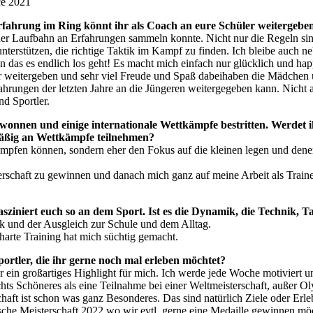
ce 2021
 Erfahrung im Ring könnt ihr als Coach an eure Schüler weitergebe
ner Laufbahn an Erfahrungen sammeln konnte. Nicht nur die Regeln sin
erstützen, die richtige Taktik im Kampf zu finden. Ich bleibe auch ne
en das es endlich los geht! Es macht mich einfach nur glücklich und h
r weitergeben und sehr viel Freude und Spaß dabeihaben die Mädchen u
ahrungen der letzten Jahre an die Jüngeren weitergegeben kann. Nicht 
d Sportler.
l gewonnen und einige internationale Wettkämpfe bestritten. Werde
mäßig an Wettkämpfe teilnehmen?
kämpfen können, sondern eher den Fokus auf die kleinen legen und den
erschaft zu gewinnen und danach mich ganz auf meine Arbeit als Trainer
sziniert euch so an dem Sport. Ist es die Dynamik, die Technik, T
k und der Ausgleich zur Schule und dem Alltag.
arte Training hat mich süchtig gemacht.
portler, die ihr gerne noch mal erleben möchtet?
r ein großartiges Highlight für mich. Ich werde jede Woche motiviert 
chts Schöneres als eine Teilnahme bei einer Weltmeisterschaft, außer Ol
haft ist schon was ganz Besonderes. Das sind natürlich Ziele oder Erle
tsche Meisterschaft 2022 wo wir evtl. gerne eine Medaille gewinnen möc