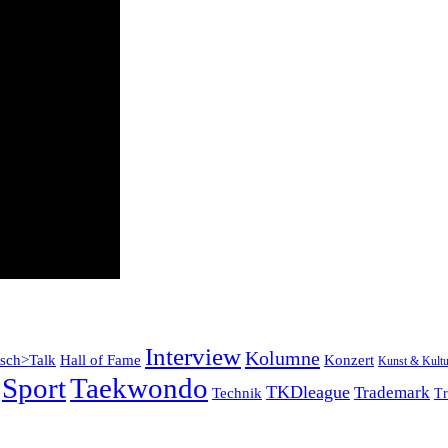
Interview
Kolumne
tsch>Talk
Konzert
Hall of Fame
Kunst & Kultu
Sport
Taekwondo
TKDleague
Trademark
Technik
Tr