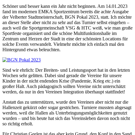
Schöner und besser kann ein Jahr nicht beginnen. Am 14.01.2023
fand im modernen EMKA Sportzentrum bereits die achte Ausgabe
der Velberter Stadtmeisterschaft, BGN Pokal 2023, statt. Ich möchte
an dieser Stelle aber nicht zu sehr auf das Turnier selbst eingehen –
auch weil die Sportgemeinschaft VSG & HTC weiß, wie man große
Sportfeste organisiert und die schöne Multifunktionshalle im
Zentrum und Herzen der Stadt in eine der schönsten Locations für
solche Events verwandelt. Vielmehr möchte ich einfach mal den
Hintergrund etwas beleuchten.
Sind wir ehrlich: Der Breiten- und Leistungssport hat in den letzten
Wochen sehr gelitten. Dabei sind gerade die Vereine für unsere
Kinder in der nicht endenden Krise (Pandemie, Krieg etc.) ein
großer Halt. Auch pädagogisch sollten Vereine nicht unterschätzt
werden, da nur in den Vereinen Integration überhaupt stattfindet!
Anstatt das zu unterstützen, wurde den Vereinen aber nicht nur die
Hallenzeit gekürzt oder sogar gestrichen. Turniere mussten abgesagt
werden, weil die Hallen als Unterbringungsmöglichkeiten genutzt
wurden – und bis heute hat sich das Vereinsleben davon noch nicht
so richtig erholt.
Für Christian Geelen ist das aber kein Grund, den Kopf in den Sand