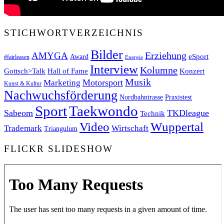
STICHWORTVERZEICHNIS
Bilder
Erziehung
AMYGA
eSport
Award
#fairleasen
Energie
Interview
Kolumne
Gottsch>Talk
Konzert
Hall of Fame
Musik
Motorsport
Marketing
Kunst & Kultur
Nachwuchsförderung
Nordbahntrasse
Praxistest
Sport
Taekwondo
Sabeom
TKDleague
Technik
Video
Wuppertal
Trademark
Wirtschaft
Triangulum
FLICKR SLIDESHOW