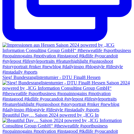
Sieg! Bundesranglistenturnier - DTU Final8 Hessen
Beautiful Day… Saison 2024 powered by „ICG In