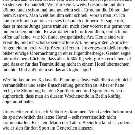
zu stecken. Er handelt! Wer ihn kennt, weiß, Gespräche mit ihm
können auch schon mal unangenehm sein. Er nennt die Dinge klar
beim Namen. Man weiß bei ihm sehr schnell, woran man ist. Ich
kann mich noch an unser erstes Gespräch erinnern. Er sagte mir,
dass er meine Jungs gerne trainiert, mich aber vorerst nur gerne von
hinten sehen möchte. Er war dabei nicht unfreundlich, einfach nur
offen auf seine, wie ich finde, sympathische Art. Heute sind wir
Freunde, und ich schätze seine offene Art. Seine großen „Sprüche“
folgen einem noch viel größeren Herzen. Unvergessen bleibt meine
bisher einzige Übernachtung in einer Jugendherberge. Geelen sagte
mir mit einem Lächeln, dass alles fußläufig sehr gut zu erreichen sei
und dass er für das Teambuilding nicht in einem Hotel übernachten
möchte. Und außerdem sei das auch günstiger!
Wer ihn kennt, weiß, dass die Planung selbstverständlich auch nicht
verhandelbar und seine Entscheidung getroffen ist. Aber er hatte
recht, die Stimmung bei den Sportlerinnen und Sportlern war so
euphorisch, dass man an diesem Wochenende in Berlin kräftig
abgeräumt hatte.
Um wieder zurück nach Velbert zu kommen. Von Geelen bekommst
du sprichwörtlich das letzte Hemd – selbstverständlich nicht
kommentarlos. Er ist ein Mann der Taten. Beeindruckend ist zudem,
wie er sich für den Sport im Generellen einsetzt.