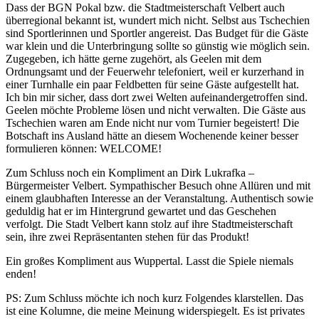
Dass der BGN Pokal bzw. die Stadtmeisterschaft Velbert auch
überregional bekannt ist, wundert mich nicht. Selbst aus Tschechien
sind Sportlerinnen und Sportler angereist. Das Budget für die Gäste
war klein und die Unterbringung sollte so günstig wie möglich sein.
Zugegeben, ich hätte gerne zugehört, als Geelen mit dem
Ordnungsamt und der Feuerwehr telefoniert, weil er kurzerhand in
einer Turnhalle ein paar Feldbetten für seine Gäste aufgestellt hat.
Ich bin mir sicher, dass dort zwei Welten aufeinandergetroffen sind.
Geelen möchte Probleme lösen und nicht verwalten. Die Gäste aus
Tschechien waren am Ende nicht nur vom Turnier begeistert! Die
Botschaft ins Ausland hätte an diesem Wochenende keiner besser
formulieren können: WELCOME!
Zum Schluss noch ein Kompliment an Dirk Lukrafka –
Bürgermeister Velbert. Sympathischer Besuch ohne Allüren und mit
einem glaubhaften Interesse an der Veranstaltung. Authentisch sowie
geduldig hat er im Hintergrund gewartet und das Geschehen
verfolgt. Die Stadt Velbert kann stolz auf ihre Stadtmeisterschaft
sein, ihre zwei Repräsentanten stehen für das Produkt!
Ein großes Kompliment aus Wuppertal. Lasst die Spiele niemals
enden!
PS: Zum Schluss möchte ich noch kurz Folgendes klarstellen. Das
ist eine Kolumne, die meine Meinung widerspiegelt. Es ist privates